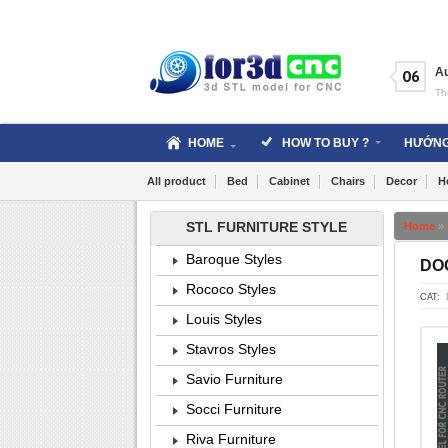
Skip
to
content
A
06
Th
HOME
HOW TO BUY ?
HƯỚNG
All product
Bed
Cabinet
Chairs
Decor
H
STL FURNITURE STYLE
Home
»
Baroque Styles
DOO
Rococo Styles
CAT:
Louis Styles
Stavros Styles
Savio Furniture
Socci Furniture
Riva Furniture