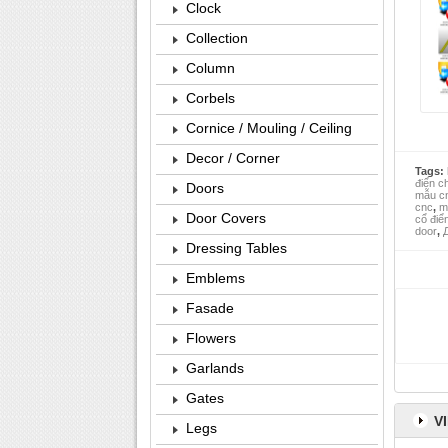
Clock
Collection
Column
Corbels
Cornice / Mouling / Ceiling
Decor / Corner
Tags:
điển c
Doors
mẫu cn
cnc
,
m
Door Covers
cổ điể
door
,
Д
Dressing Tables
Emblems
Fasade
Flowers
Garlands
Gates
V
Legs