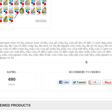
baroque door stl 3d
,
classic door stl file
,
cửa gỗ châu âu
,
cửa gỗ tân cổ điển 2 cánh đẹp
,
doo
hâu âu
,
file cửa cổ điển châu âu
,
file door stl 3d
,
file jdpaint cửa châu âu
,
file stl 3d door
,
file s
c cửa cổ điển châu âu
,
mẫu cnc cửa gỗ châu âu
,
mẫu cnc cửa mặt tiền
,
mẫu cửa 2 cánh c
ẫu cửa cnc mặt tiền
,
mẫu cửa cổ điển
,
mẫu cửa cổ điển châu âu đẹp nhất
,
mẫu cửa cổ điển 
n
,
mẫu cửa jdpaint châu âu
,
mẫu điêu khắc cửa châu âu
,
mẫu jdp cửa mặt tiền
,
mẫu jdpaint 
вери stl 3d
B
RATING
RECOMMEND TO FRIENDS
490
views
IEWED PRODUCTS