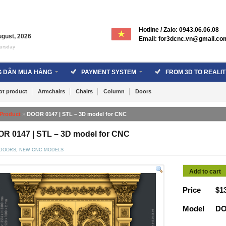
Hotline / Zalo: 0943.06.06.08
ugust
,
2026
Email: for3dcnc.vn@gmail.co
ursday
 DẪN MUA HÀNG
PAYMENT SYSTEM
FROM 3D TO REALIT
ot product
Armchairs
Chairs
Column
Doors
Product
»
DOOR 0147 | STL – 3D model for CNC
R 0147 | STL – 3D model for CNC
DOORS
,
NEW CNC MODELS
Add to cart
Price
$
1
Model
DO