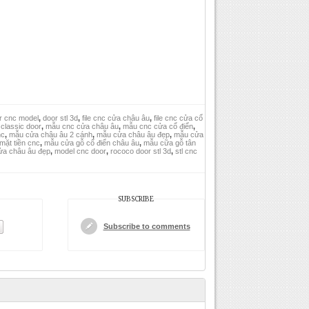
r cnc model
,
door stl 3d
,
file cnc cửa châu âu
,
file cnc cửa cổ
tl classic door
,
mẫu cnc cửa châu âu
,
mẫu cnc cửa cổ điển
,
nc
,
mẫu cửa châu âu 2 cánh
,
mẫu cửa châu âu đẹp
,
mẫu cửa
mặt tiền cnc
,
mẫu cửa gỗ cổ điển châu âu
,
mẫu cữa gỗ tân
cửa châu âu đẹp
,
model cnc door
,
rococo door stl 3d
,
stl cnc
SUBSCRIBE
Subscribe to comments