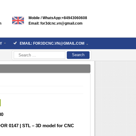
Mobile / WhatsApp:+84943060608
m
Email: for3dcnc.vn@gmail.com
Y
EMAIL: FOR3DCNC.VN@GMAIL.COM
Search
for:
30
OR 0147 | STL – 3D model for CNC